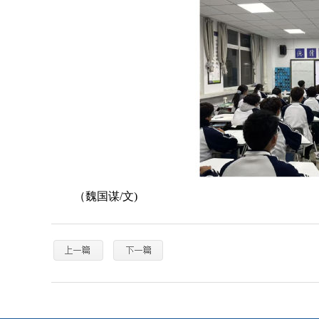
（魏国谋/文)